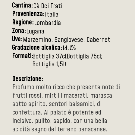
Cantina:
Cà Dei Frati
Provenienza:
Italia
Regione:
Lombardia
Zona:
Lugana
Uve:
Marzemino, Sangiovese, Cabernet
Gradazione alcolica:
%
14.0
Formati:
Bottiglia 37cl
Bottiglia 75cl
Bottiglia 1,5lt
Descrizione:
Profumo molto ricco che presenta note di
frutti rossi, mirtilli macerati, marasca
sotto spirito, sentori balsamici, di
confettura. Al palato è potente ed
incisivo, pulito, sapido, con una bella
acidità segno del terreno benacense.