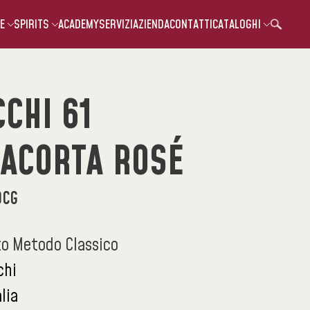
E
SPIRITS
ACADEMY
SERVIZI
AZIENDA
CONTATTI
CATALOGHI
CHI 61
IACORTA ROSÉ
OCG
o Metodo Classico
chi
alia