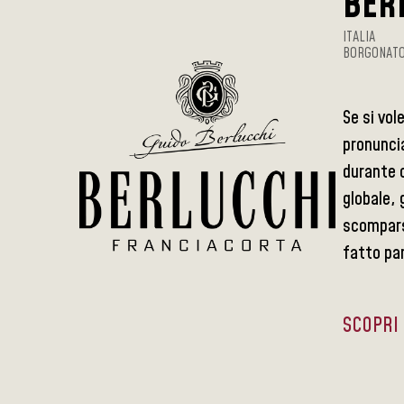
BER
ITALIA
BORGONATO 
Se si vol
pronuncia
durante c
globale, 
scompars
fatto par
SCOPRI 