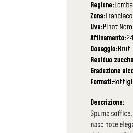
Regione:
Lomba
Zona:
Franciaco
Uve:
Pinot Nero
Affinamento:
24
Dosaggio:
Brut
Residuo zucche
Gradazione alco
Formati:
Bottigl
Descrizione:
Spuma soffice, 
naso note elega