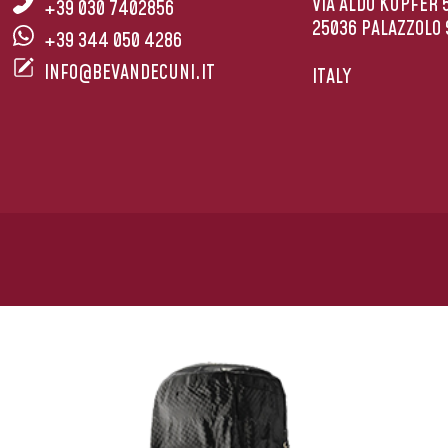
VIA ALDO KUPFER 
+39 030 7402856
25036 PALAZZOLO 
+39 344 050 4286
INFO@BEVANDECUNI.IT
ITALY