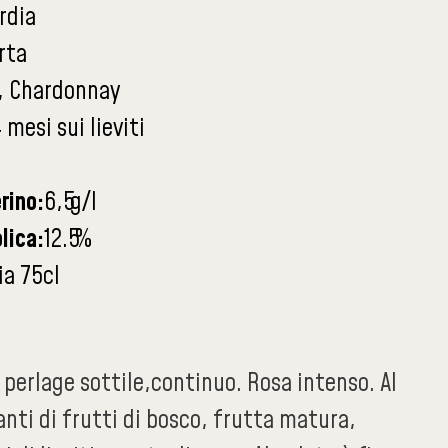
rdia
rta
, Chardonnay
 mesi sui lieviti
rino:
6,5
g/l
lica:
12.5
%
ia 75cl
perlage sottile,continuo. Rosa intenso. Al
nti di frutti di bosco, frutta matura,