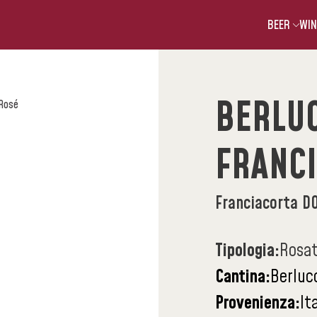
BEER
WIN
BERLUC
 Rosé
FRANC
Franciacorta D
Tipologia:
Rosat
Cantina:
Berluc
Provenienza:
It