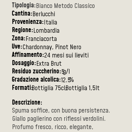
Tipologia:
Bianco Metodo Classico
Cantina:
Berlucchi
Provenienza:
Italia
Regione:
Lombardia
Zona:
Franciacorta
Uve:
Chardonnay, Pinot Nero
Affinamento:
24 mesi sui lieviti
Dosaggio:
Extra Brut
Residuo zuccherino:
g/l
5
Gradazione alcolica:
%
12.5
Formati:
Bottiglia 75cl
Bottiglia 1,5lt
Descrizione:
Spuma soffice, con buona persistenza.
Giallo paglierino con riflessi verdolini.
Profumo fresco, ricco, elegante,