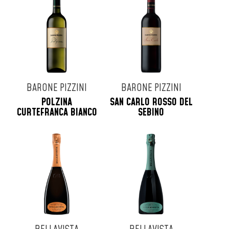
Tenuta Masseto
Tenuta San Guido
Tenute Dei Ciclopi
Terre D'Aenor
Tollo
Turra
BARONE PIZZINI
BARONE PIZZINI
Uberti
POLZINA
SAN CARLO ROSSO DEL
Veuve Cliquot
CURTEFRANCA BIANCO
SEBINO
Vie Di Romans
Vigna Dorata
Villa Simone
Virgili
Zenato