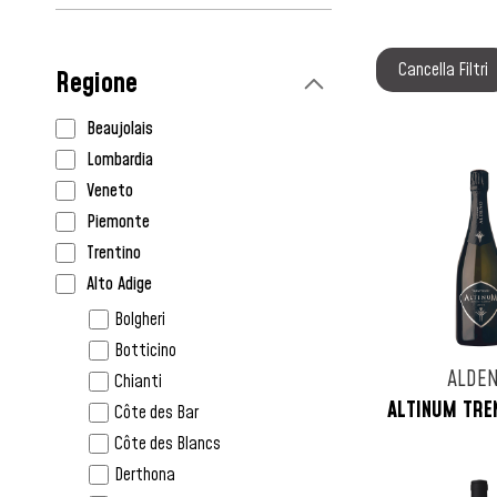
Caraibi
Cile
Cancella Filtri
Regione
Colombia
Cuba
Beaujolais
Danimarca
Lombardia
Filippine
Veneto
Francia
Piemonte
Germania
Trentino
Giappone
Alto Adige
Grecia
Friuli Venezia Giulia
Bolgheri
Guadalupa
Liguria
Botticino
Guatemala
ALDE
Toscana
Chianti
Haiti
ALTINUM TRE
Emilia
Côte des Bar
India
Romagna
Côte des Blancs
Inghilterra
Marche
Derthona
Irlanda