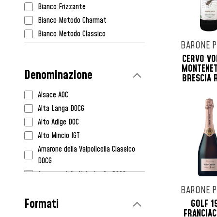
Borgo Paglianetto
Bianco Frizzante
Bortolomiol
Bianco Metodo Charmat
Cà Dei Frati
Bianco Metodo Classico
Ca' Del Bosco
BARONE P
Liquoroso
Calalta
CERVO VO
Orange Wine
MONTENET
Cà Maiol
Denominazione
Rosato
BRESCIA 
Canella
Rosato Frizzante
Castello Della Sala Marchesi Antinori
Alsace AOC
Rosato Metodo Charmat
Cavalleri
Alta Langa DOCG
Rosato Metodo Classico
Cave De Cleebourg
Alto Adige DOC
Rosso
Citari
Alto Mincio IGT
Rosso Dolce
Claudio Mariotto
Amarone della Valpolicella Classico
Rosso Dolce Frizzante
DOCG
Clos De Somméré
Rosso Frizzante
Amarone della Valpolicella DOCG
Col di Bacche
Arbois AOC
BARONE P
Contadi Castaldi
Formati
Asolo Prosecco DOCG
GOLF 1
Corteforte
FRANCIA
Asti DOCG