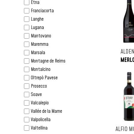
Umbria
Etna
Italia
Lazio
Franciacorta
Jamaica
Abruzzo
Langhe
Lituania
Campania
Lugana
Martinica
Puglia
Mantovano
Messico
Sicilia
Maremma
Monaco
ALDE
Sardegna
Marsala
Nicaragua
MERL
Champagne
Montagne de Reims
Norvegia
Alsazia
Montalcino
Nuova Zelanda
Borgogna
Oltrepò Pavese
Olanda
Jura
Prosecco
Peru
Bordeaux
Soave
Polonia
Valle Della Loira
Valcalepio
Portogallo
Vallée de la Marne
Repubblica Ceca
Valpolicella
Repubblica Domenicana
Valtellina
ALFIO M
Russia