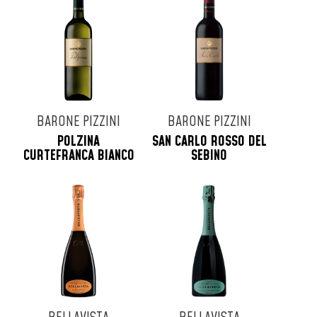
Tenuta Masseto
Tenuta San Guido
Tenute Dei Ciclopi
Terre D'Aenor
Tollo
Turra
BARONE PIZZINI
BARONE PIZZINI
Uberti
POLZINA
SAN CARLO ROSSO DEL
Veuve Cliquot
CURTEFRANCA BIANCO
SEBINO
Vie Di Romans
Vigna Dorata
Villa Simone
Virgili
Zenato