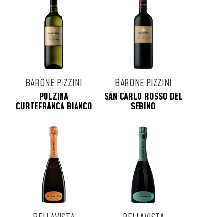
Tenuta Masseto
Tenuta San Guido
Tenute Dei Ciclopi
Terre D'Aenor
Tollo
Turra
BARONE PIZZINI
BARONE PIZZINI
Uberti
POLZINA
SAN CARLO ROSSO DEL
Veuve Cliquot
CURTEFRANCA BIANCO
SEBINO
Vie Di Romans
Vigna Dorata
Villa Simone
Virgili
Zenato