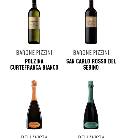
Tenuta Masseto
Tenuta San Guido
Tenute Dei Ciclopi
Terre D'Aenor
Tollo
Turra
BARONE PIZZINI
BARONE PIZZINI
Uberti
POLZINA
SAN CARLO ROSSO DEL
Veuve Cliquot
CURTEFRANCA BIANCO
SEBINO
Vie Di Romans
Vigna Dorata
Villa Simone
Virgili
Zenato