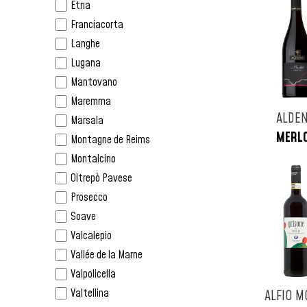
Umbria
Etna
Italia
Lazio
Franciacorta
Jamaica
Abruzzo
Langhe
Lituania
Campania
Lugana
Martinica
Puglia
Mantovano
Messico
Sicilia
Maremma
Monaco
ALDE
Sardegna
Marsala
Nicaragua
MERL
Champagne
Montagne de Reims
Norvegia
Alsazia
Montalcino
Nuova Zelanda
Borgogna
Oltrepò Pavese
Olanda
Jura
Prosecco
Peru
Bordeaux
Soave
Polonia
Valle Della Loira
Valcalepio
Portogallo
Vallée de la Marne
Repubblica Ceca
Valpolicella
Repubblica Domenicana
Valtellina
ALFIO M
Russia