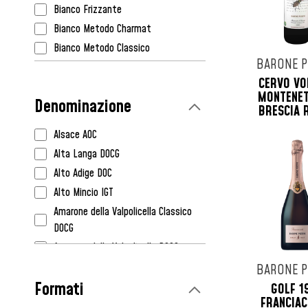
Borgo Paglianetto
Bianco Frizzante
Bortolomiol
Bianco Metodo Charmat
Cà Dei Frati
Bianco Metodo Classico
Ca' Del Bosco
BARONE P
Liquoroso
Calalta
CERVO VO
Orange Wine
MONTENET
Cà Maiol
Denominazione
Rosato
BRESCIA 
Canella
Rosato Frizzante
Castello Della Sala Marchesi Antinori
Alsace AOC
Rosato Metodo Charmat
Cavalleri
Alta Langa DOCG
Rosato Metodo Classico
Cave De Cleebourg
Alto Adige DOC
Rosso
Citari
Alto Mincio IGT
Rosso Dolce
Claudio Mariotto
Amarone della Valpolicella Classico
Rosso Dolce Frizzante
DOCG
Clos De Somméré
Rosso Frizzante
Amarone della Valpolicella DOCG
Col di Bacche
Arbois AOC
BARONE P
Contadi Castaldi
Formati
Asolo Prosecco DOCG
GOLF 1
Corteforte
FRANCIA
Asti DOCG