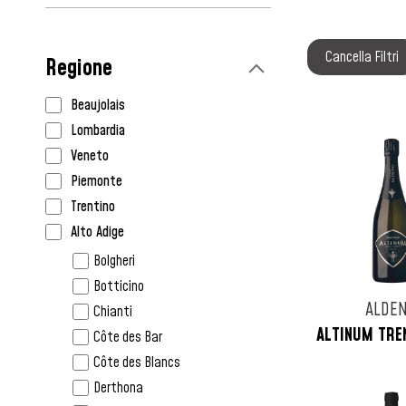
Caraibi
Cile
Cancella Filtri
Regione
Colombia
Cuba
Beaujolais
Danimarca
Lombardia
Filippine
Veneto
Francia
Piemonte
Germania
Trentino
Giappone
Alto Adige
Grecia
Friuli Venezia Giulia
Bolgheri
Guadalupa
Liguria
Botticino
Guatemala
ALDE
Toscana
Chianti
Haiti
ALTINUM TRE
Emilia
Côte des Bar
India
Romagna
Côte des Blancs
Inghilterra
Marche
Derthona
Irlanda