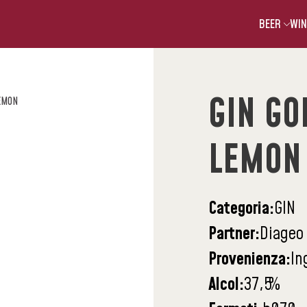
BEER
WIN
GIN GO
EMON
LEMON
Categoria:
GIN
Partner:
Diageo
Provenienza:
In
Alcol:
37,5
%