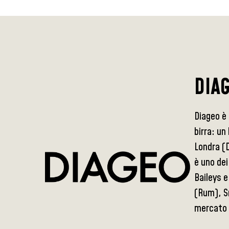
DIA
Diageo è 
birra: un
Londra (D
è uno dei
Baileys 
(Rum), Sm
mercato i