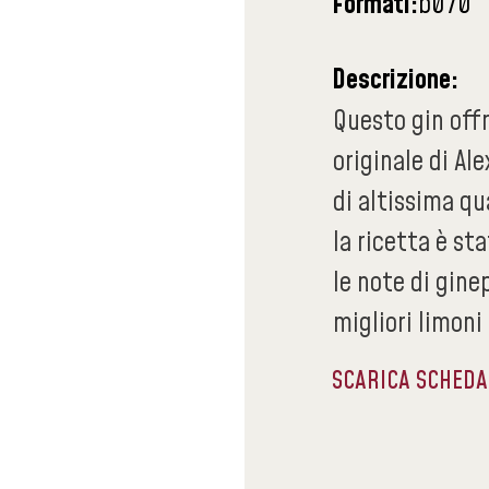
Formati:
b070
Descrizione:
Questo gin off
originale di Al
di altissima qu
la ricetta è st
le note di gine
migliori limoni 
SCARICA SCHED