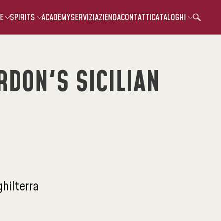
E
SPIRITS
ACADEMY
SERVIZI
AZIENDA
CONTATTI
CATALOGHI
RDON'S SICILIAN
ghilterra