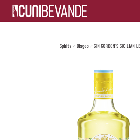
Spirits
Diageo
GIN GORDON'S SICILIAN L