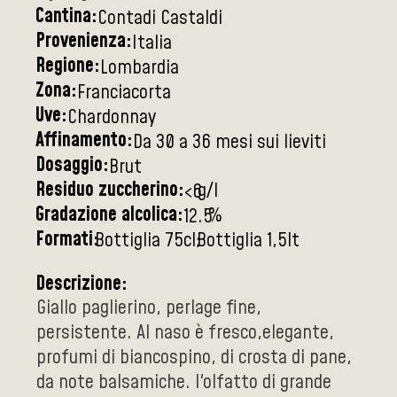
Cantina:
Contadi Castaldi
Provenienza:
Italia
Regione:
Lombardia
Zona:
Franciacorta
Uve:
Chardonnay
Affinamento:
Da 30 a 36 mesi sui lieviti
Dosaggio:
Brut
Residuo zuccherino:
g/l
<6
Gradazione alcolica:
%
12.5
Formati:
Bottiglia 75cl
Bottiglia 1,5lt
Descrizione:
Giallo paglierino, perlage fine,
persistente. Al naso è fresco,elegante,
profumi di biancospino, di crosta di pane,
da note balsamiche. l'olfatto di grande