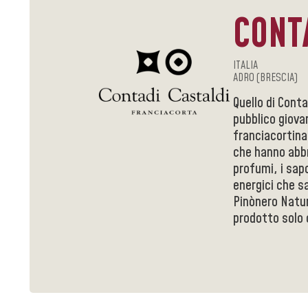
CONT
ITALIA
ADRO (BRESCIA)
Quello di Conta
pubblico giova
franciacortina 
che hanno abbr
profumi, i sap
energici che s
Pinònero Natur
prodotto solo 