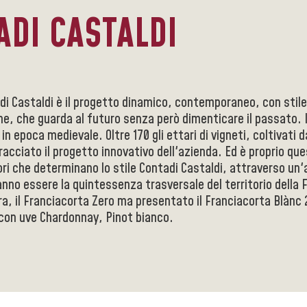
ADI CASTALDI
di Castaldi è il progetto dinamico, contemporaneo, con stile 
ne, che guarda al futuro senza però dimenticare il passato. I
in epoca medievale. Oltre 170 gli ettari di vigneti, coltivati 
acciato il progetto innovativo dell'azienda. Ed è proprio que
ori che determinano lo stile Contadi Castaldi, attraverso un
anno essere la quintessenza trasversale del territorio della 
a, il Franciacorta Zero ma presentato il Franciacorta Blànc
con uve Chardonnay, Pinot bianco.