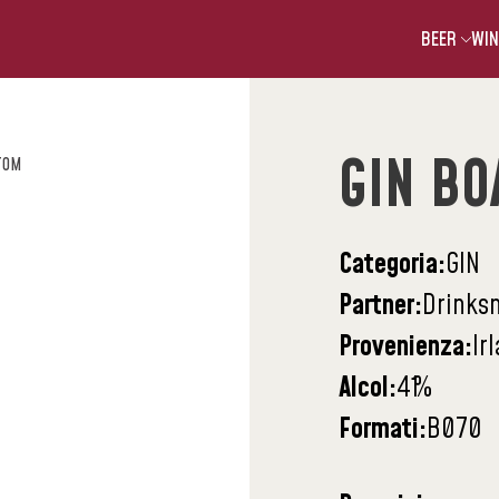
BEER
WIN
GIN BO
TOM
Categoria:
GIN
Partner:
Drinks
Provenienza:
Ir
Alcol:
41
%
Formati:
B070