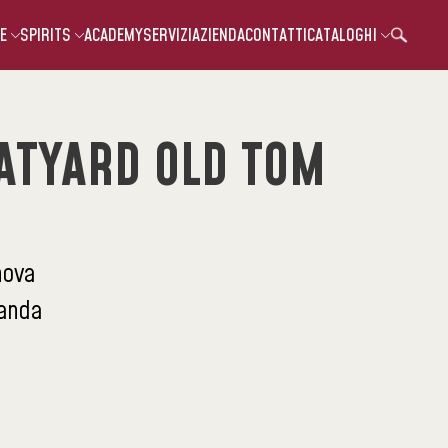
E
SPIRITS
ACADEMY
SERVIZI
AZIENDA
CONTATTI
CATALOGHI
ATYARD OLD TOM
nova
landa