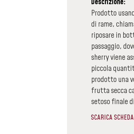
Descrizione:
Prodotto usand
di rame, chiama
riposare in bot
passaggio, dove
sherry viene as
piccola quantit
prodotto una v
frutta secca ca
setoso finale d
SCARICA SCHED