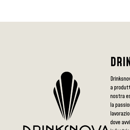
DRI
Drinksno
a produtt
nostra es
la passio
lavorazio
dove avvi