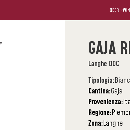
BEER
WIN
GAJA 
ay
Langhe DOC
Tipologia:
Bian
Cantina:
Gaja
Provenienza:
It
Regione:
Piemo
Zona:
Langhe