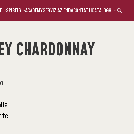
E
SPIRITS
ACADEMY
SERVIZI
AZIENDA
CONTATTI
CATALOGHI
REY CHARDONNAY
co
alia
nte