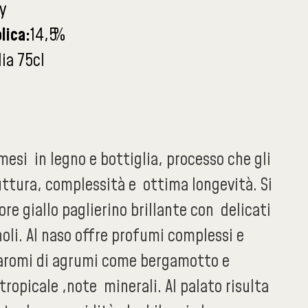
y
lica:
14,5
%
ia 75cl
mesi in legno e bottiglia, processo che gli
uttura, complessità e ottima longevità. Si
ore giallo paglierino brillante con delicati
noli. Al naso offre profumi complessi e
 aromi di agrumi come bergamotto e
tropicale ,note minerali. Al palato risulta