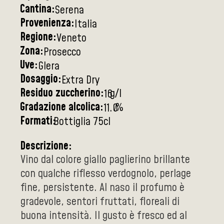
Cantina:
Serena
Provenienza:
Italia
Regione:
Veneto
Zona:
Prosecco
Uve:
Glera
Dosaggio:
Extra Dry
Residuo zuccherino:
g/l
16
Gradazione alcolica:
%
11.0
Formati:
Bottiglia 75cl
Descrizione:
Vino dal colore giallo paglierino brillante
con qualche riflesso verdognolo, perlage
fine, persistente. Al naso il profumo è
gradevole, sentori fruttati, floreali di
buona intensità. Il gusto è fresco ed al