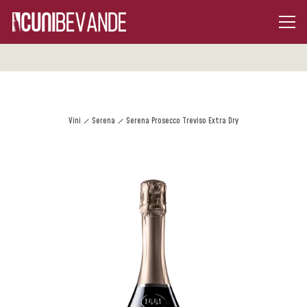
Vini
Serena
Serena Prosecco Treviso Extra Dry