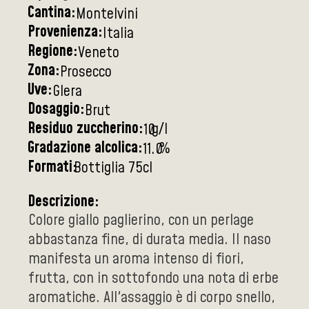
Cantina:
Montelvini
Provenienza:
Italia
Regione:
Veneto
Zona:
Prosecco
Uve:
Glera
Dosaggio:
Brut
Residuo zuccherino:
g/l
10
Gradazione alcolica:
%
11.0
Formati:
Bottiglia 75cl
Descrizione:
Colore giallo paglierino, con un perlage
abbastanza fine, di durata media. Il naso
manifesta un aroma intenso di fiori,
frutta, con in sottofondo una nota di erbe
aromatiche. All'assaggio è di corpo snello,