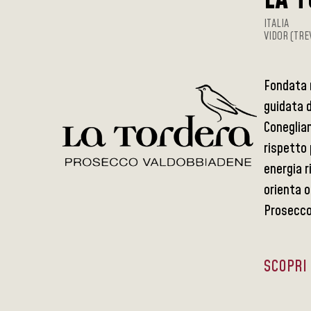
ITALIA
VIDOR (TRE
Fondata n
guidata d
Coneglian
rispetto 
energia r
orienta o
Prosecco 
SCOPRI 