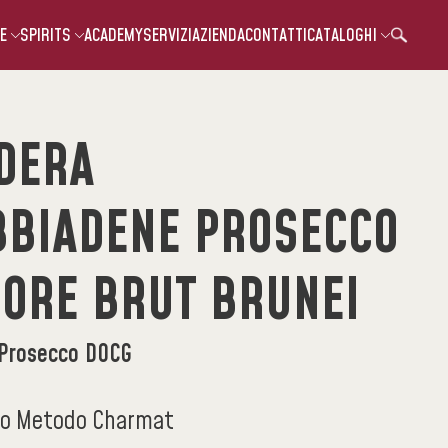
E
SPIRITS
ACADEMY
SERVIZI
AZIENDA
CONTATTI
CATALOGHI
DERA
BBIADENE PROSECCO
ORE BRUT BRUNEI
Prosecco DOCG
co Metodo Charmat