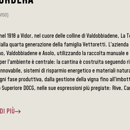
VISO)
el 1918 a Vidor, nel cuore delle colline di Valdobbiadene, La
alla quarta generazione della famiglia Vettoretti. L’azienda co
o, Valdobbiadene e Asolo, utilizzando la raccolta manuale e la
per l’ambiente è centrale: la cantina è costruita seguendo rig
innovabile, sistemi di risparmio energetico e materiali natural
gni fase produttiva, dalla gestione della vigna fino all’imbo
Superiore DOCG, nelle sue espressioni più pregiate: Rive, C
DI PIÙ