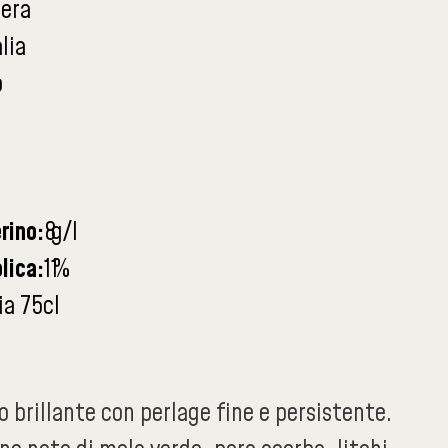
dera
alia
o
rino:
8
g/l
lica:
11
%
ia 75cl
no brillante con perlage fine e persistente.