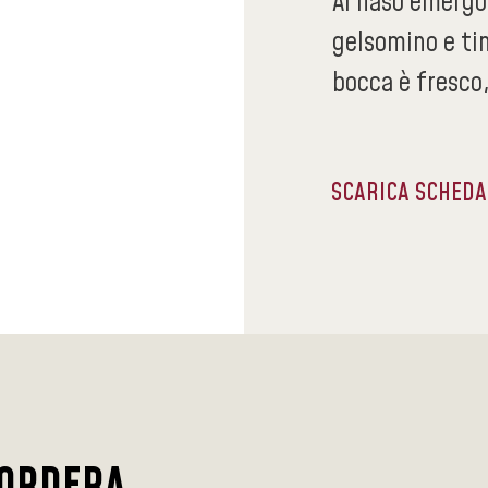
Al naso emergon
gelsomino e ti
bocca è fresco,
SCARICA SCHED
TORDERA