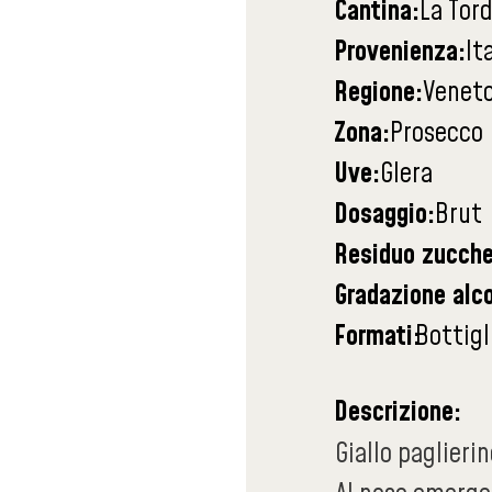
Cantina:
La Tor
Provenienza:
It
Regione:
Venet
Zona:
Prosecco
Uve:
Glera
Dosaggio:
Brut
Residuo zucche
Gradazione alco
Formati:
Bottigl
Descrizione:
Giallo paglieri