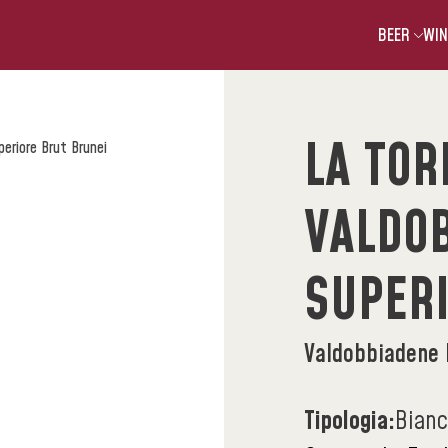
BEER
WIN
LA TOR
eriore Brut Brunei
VALDO
SUPERI
Valdobbiadene 
Tipologia:
Bian