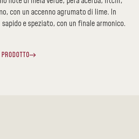
o note di mela verde, pera acerba, litchi,
mo, con un accenno agrumato di lime. In
 sapido e speziato, con un finale armonico.
A PRODOTTO