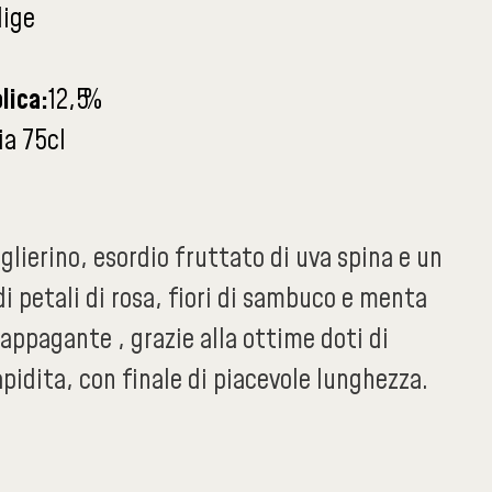
dige
lica:
12,5
%
ia 75cl
aglierino, esordio fruttato di uva spina e un
di petali di rosa, fiori di sambuco e menta
 appagante , grazie alla ottime doti di
pidita, con finale di piacevole lunghezza.