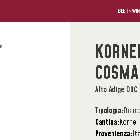
BEER
WIN
KORNE
s
COSMA
Alto Adige DOC
Tipologia:
Bian
Cantina:
Kornell
Provenienza:
It