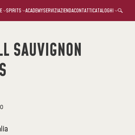
E
SPIRITS
ACADEMY
SERVIZI
AZIENDA
CONTATTI
CATALOGHI
LL SAUVIGNON
S
co
alia