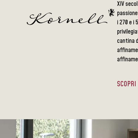
XIV secol
passione 
i 270 e i
privilegi
cantina d
affinamen
affinamen
SCOPRI 