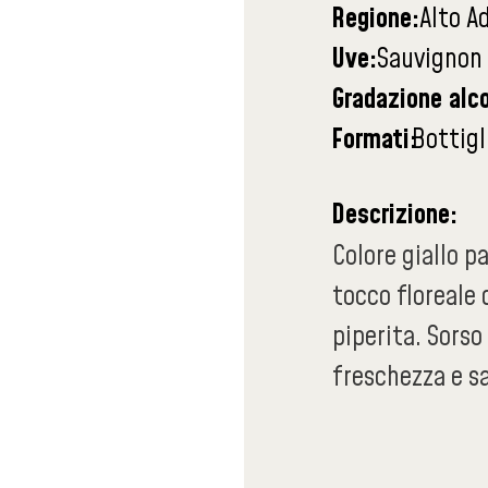
Regione:
Alto A
Uve:
Sauvignon
Gradazione alco
Formati:
Bottigl
Descrizione:
Colore giallo p
tocco floreale 
piperita. Sorso
freschezza e sa