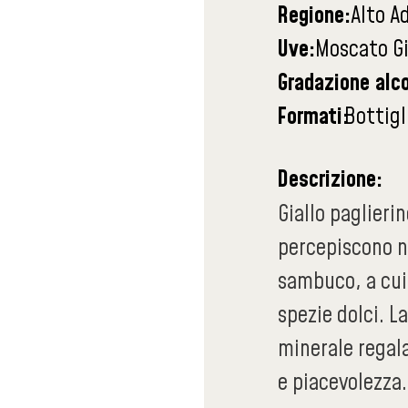
Regione:
Alto A
Uve:
Moscato Gi
Gradazione alco
Formati:
Bottigl
Descrizione:
Giallo paglieri
percepiscono n
sambuco, a cui
spezie dolci. L
minerale regal
e piacevolezza.