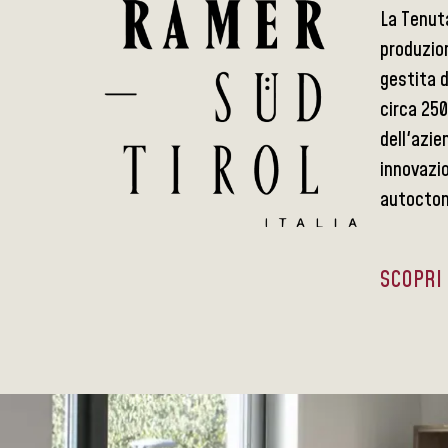
La Tenuta
produzion
gestita d
circa 250
dell'azie
innovazio
autocton
SCOPRI 