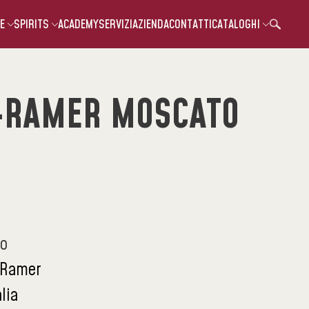
E
SPIRITS
ACADEMY
SERVIZI
AZIENDA
CONTATTI
CATALOGHI
-RAMER MOSCATO
co
-Ramer
alia