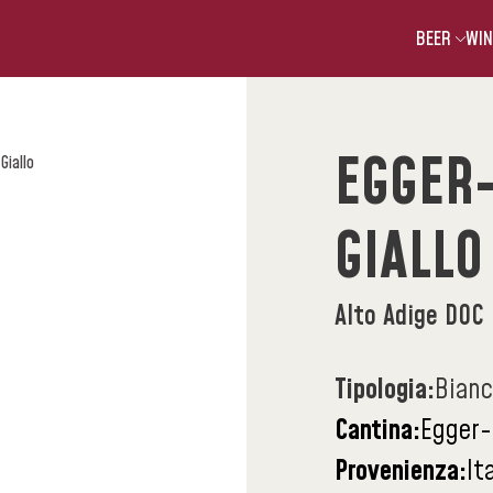
BEER
WIN
EGGER
iallo
GIALLO
Alto Adige DOC
Tipologia:
Bian
Cantina:
Egger
Provenienza:
It