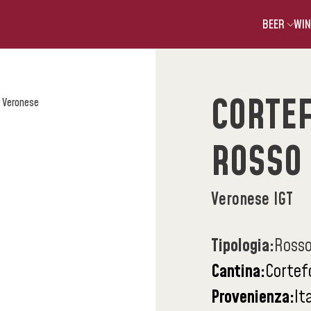
BEER
WIN
CORTE
 Veronese
ROSSO
Veronese IGT
Tipologia:
Ross
Cantina:
Cortef
Provenienza:
It