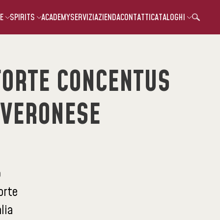
E
SPIRITS
ACADEMY
SERVIZI
AZIENDA
CONTATTI
CATALOGHI
FORTE CONCENTUS
 VERONESE
o
orte
alia