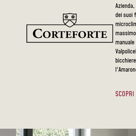
Azienda, 
dei suoi 
microclim
massimo v
manuale s
Valpolice
bicchiere
l'Amarone
SCOPRI 