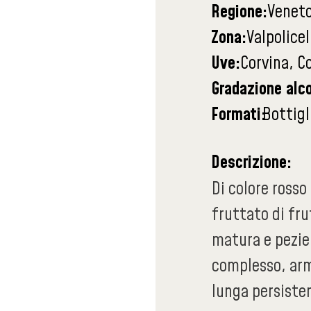
Regione:
Venet
Zona:
Valpolicel
Uve:
Corvina, C
Gradazione alco
Formati:
Bottigl
Descrizione:
Di colore rosso
fruttato di fru
matura e pezie,
complesso, arm
lunga persiste