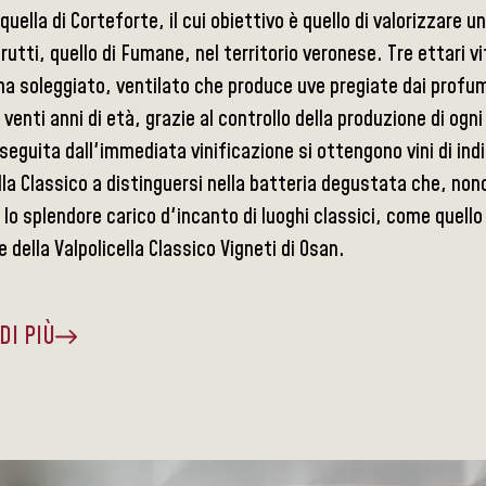
quella di Corteforte, il cui obiettivo è quello di valorizzare u
frutti, quello di Fumane, nel territorio veronese. Tre ettari v
a soleggiato, ventilato che produce uve pregiate dai profumi
enti anni di età, grazie al controllo della produzione di og
eguita dall'immediata vinificazione si ottengono vini di indis
lla Classico a distinguersi nella batteria degustata che, non
 lo splendore carico d'incanto di luoghi classici, come quel
 della Valpolicella Classico Vigneti di Osan.
DI PIÙ