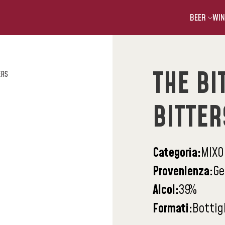
BEER
WIN
THE BI
ERS
BITTER
Categoria:
MIXO
Provenienza:
Ge
Alcol:
39
%
Formati:
Bottig