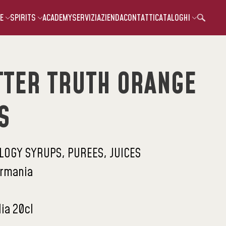
E
SPIRITS
ACADEMY
SERVIZI
AZIENDA
CONTATTI
CATALOGHI
TTER TRUTH ORANGE
S
LOGY SYRUPS, PUREES, JUICES
rmania
lia 20cl