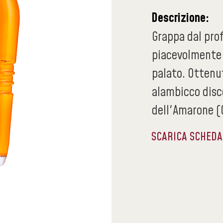
Descrizione:
Grappa dal pro
piacevolmente 
palato. Ottenut
alambicco disc
dell'Amarone (C
SCARICA SCHED