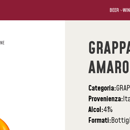
BEER
WIN
GRAPP
ONE
AMARO
Categoria:
GRAP
Provenienza:
It
Alcol:
41
%
Formati:
Bottig