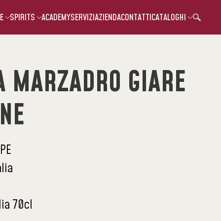
E
SPIRITS
ACADEMY
SERVIZI
AZIENDA
CONTATTI
CATALOGHI
A MARZADRO GIARE
NE
PE
alia
lia 70cl