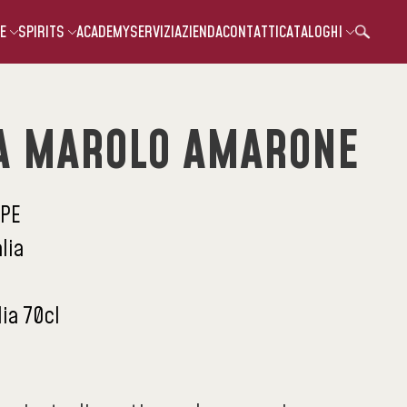
E
SPIRITS
ACADEMY
SERVIZI
AZIENDA
CONTATTI
CATALOGHI
A MAROLO AMARONE
PE
alia
lia 70cl