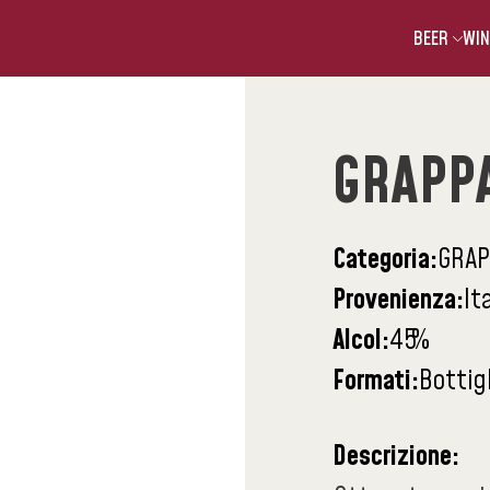
BEER
WIN
GRAPP
Categoria:
GRAP
Provenienza:
It
Alcol:
45
%
Formati:
Bottig
Descrizione: