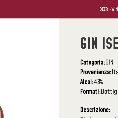
BEER
WIN
GIN IS
Categoria:
GIN
Provenienza:
It
Alcol:
43
%
Formati:
Bottig
Descrizione: