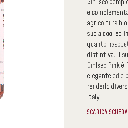
Gin Iseo comple
e complementare
agricoltura bio
suo alcool ed i
quanto nascost
distintiva, il 
GinIseo Pink è
elegante ed è 
renderlo diver
Italy.
SCARICA SCHED