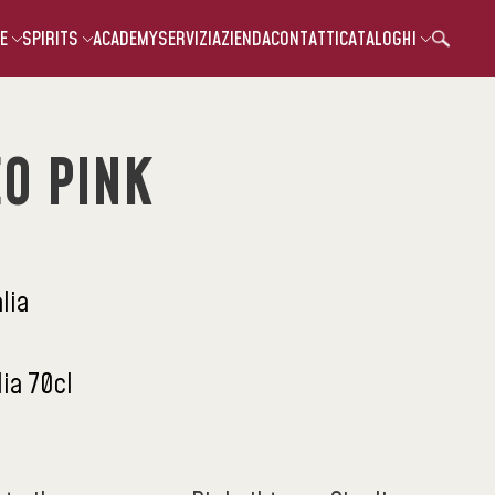
E
SPIRITS
ACADEMY
SERVIZI
AZIENDA
CONTATTI
CATALOGHI
EO PINK
alia
lia 70cl