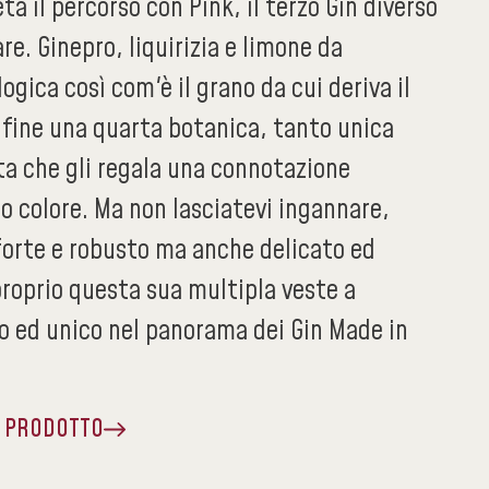
ta il percorso con Pink, il terzo Gin diverso
. Ginepro, liquirizia e limone da
logica così com'è il grano da cui deriva il
nfine una quarta botanica, tanto unica
a che gli regala una connotazione
suo colore. Ma non lasciatevi ingannare,
 forte e robusto ma anche delicato ed
proprio questa sua multipla veste a
so ed unico nel panorama dei Gin Made in
A PRODOTTO