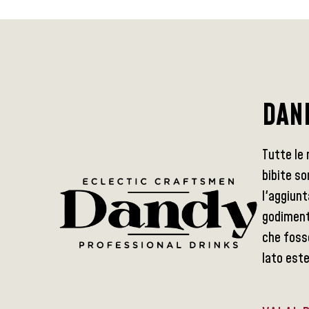
DAN
Tutte le 
bibite so
l'aggiunt
godimento
che foss
lato este