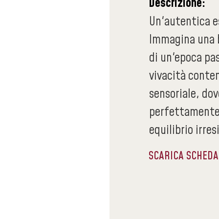
Descrizione:
Un'autentica es
Immagina una b
di un'epoca pa
vivacità conte
sensoriale, dov
perfettamente 
equilibrio irres
SCARICA SCHED