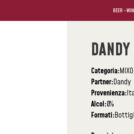
BEER
WIN
DANDY 
Categoria:
MIXO
Partner:
Dandy
Provenienza:
It
Alcol:
0
%
Formati:
Bottig