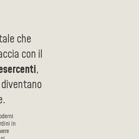
tale che
accia con il
esercenti
,
diventano
e.
oderni
rdini in
vere
ni,