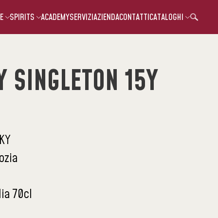
E
SPIRITS
ACADEMY
SERVIZI
AZIENDA
CONTATTI
CATALOGHI
 SINGLETON 15Y
KY
ozia
lia 70cl