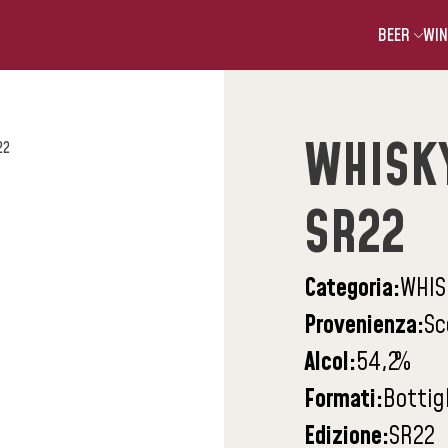
BEER
WIN
WHISKY
22
SR22
Categoria:
WHIS
Provenienza:
Sc
Alcol:
54,2
%
Formati:
Bottig
Edizione:
SR22