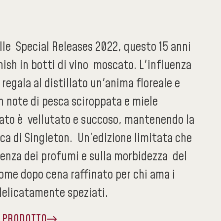
lle Special Releases 2022, questo 15 anni
nish in botti di vino moscato. L'influenza
 regala al distillato un'anima floreale e
 note di pesca sciroppata e miele
alato è vellutato e succoso, mantenendo la
ca di Singleton. Un’edizione limitata che
lenza dei profumi e sulla morbidezza del
come dopo cena raffinato per chi ama i
 delicatamente speziati.
A PRODOTTO