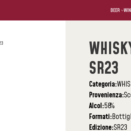
BEER
WIN
WHISK
23
SR23
Categoria:
WHIS
Provenienza:
Sc
Alcol:
58
%
Formati:
Bottig
Edizione:
SR23