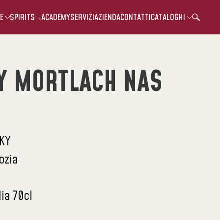
E
SPIRITS
ACADEMY
SERVIZI
AZIENDA
CONTATTI
CATALOGHI
Y MORTLACH NAS
KY
ozia
lia 70cl