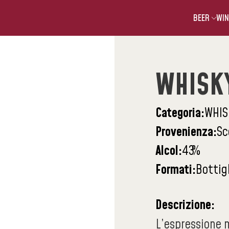
BEER
WIN
WHISKY
Categoria:
WHIS
Provenienza:
Sc
Alcol:
43
%
Formati:
Bottig
Descrizione:
L’espressione m