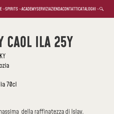
E
SPIRITS
ACADEMY
SERVIZI
AZIENDA
CONTATTI
CATALOGHI
 CAOL ILA 25Y
KY
ozia
lia 70cl
assima della raffinatezza di Islay.