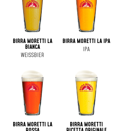
Fusto 16lt
Fusto 19lt
Fusto 20lt
Fusto 24lt
Fusto 25lt
BIRRA MORETTI LA
BIRRA MORETTI LA IPA
Fusto 30lt
BIANCA
IPA
Fusto 6lt
WEISSBIER
Fusto 8lt
Lattina 33cl
Lattina 35cl
Lattina 44cl
Lattina 50cl
Lattina 52cl
BIRRA MORETTI LA
BIRRA MORETTI
ROSSA
RICETTA ORIGINALE