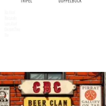
TRIPEL
DOPPELBOCK
No Alcol
Naturale
Low Alcol
Gluten Free
Bio