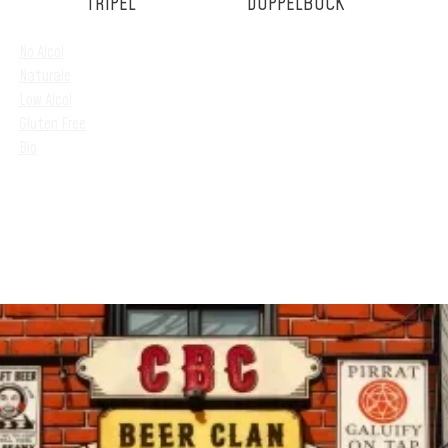
TRIPEL
DOPPELBOCK
No Alcol
Naturale
Low Alcol
Gluten Free
Bio