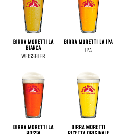
Fusto 16lt
Fusto 19lt
Fusto 20lt
Fusto 24lt
Fusto 25lt
BIRRA MORETTI LA
BIRRA MORETTI LA IPA
Fusto 30lt
BIANCA
IPA
Fusto 6lt
WEISSBIER
Fusto 8lt
Lattina 33cl
Lattina 35cl
Lattina 44cl
Lattina 50cl
Lattina 52cl
BIRRA MORETTI LA
BIRRA MORETTI
ROSSA
RICETTA ORIGINALE