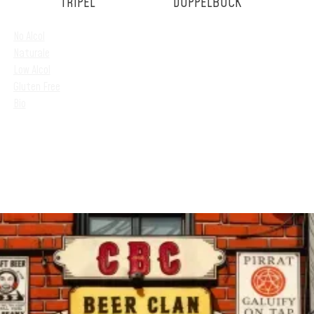
TRIPEL
DOPPELBOCK
No Alcol
Naturale
Low Alcol
Gluten Free
Bio