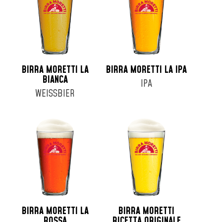
Fusto 16lt
Fusto 19lt
Fusto 20lt
Fusto 24lt
Fusto 25lt
BIRRA MORETTI LA
BIRRA MORETTI LA IPA
Fusto 30lt
BIANCA
IPA
Fusto 6lt
WEISSBIER
Fusto 8lt
Lattina 33cl
Lattina 35cl
Lattina 44cl
Lattina 50cl
Lattina 52cl
BIRRA MORETTI LA
BIRRA MORETTI
ROSSA
RICETTA ORIGINALE