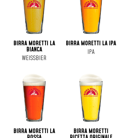
Fusto 16lt
Fusto 19lt
Fusto 20lt
Fusto 24lt
Fusto 25lt
BIRRA MORETTI LA
BIRRA MORETTI LA IPA
Fusto 30lt
BIANCA
IPA
Fusto 6lt
WEISSBIER
Fusto 8lt
Lattina 33cl
Lattina 35cl
Lattina 44cl
Lattina 50cl
Lattina 52cl
BIRRA MORETTI LA
BIRRA MORETTI
ROSSA
RICETTA ORIGINALE