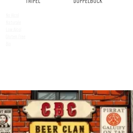
TRIPEL
DOPPELBOCK
No Alcol
Naturale
Low Alcol
Gluten Free
Bio