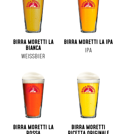
Fusto 16lt
Fusto 19lt
Fusto 20lt
Fusto 24lt
Fusto 25lt
BIRRA MORETTI LA
BIRRA MORETTI LA IPA
Fusto 30lt
BIANCA
IPA
Fusto 6lt
WEISSBIER
Fusto 8lt
Lattina 33cl
Lattina 35cl
Lattina 44cl
Lattina 50cl
Lattina 52cl
BIRRA MORETTI LA
BIRRA MORETTI
ROSSA
RICETTA ORIGINALE