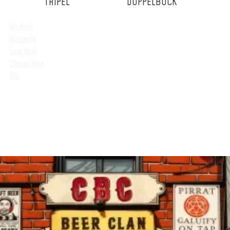
TRIPEL
DOPPELBOCK
No Alcol
Naturale
Low Alcol
Gluten Free
Bio