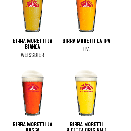
Fusto 16lt
Fusto 19lt
Fusto 20lt
Fusto 24lt
Fusto 25lt
BIRRA MORETTI LA
BIRRA MORETTI LA IPA
Fusto 30lt
BIANCA
IPA
Fusto 6lt
WEISSBIER
Fusto 8lt
Lattina 33cl
Lattina 35cl
Lattina 44cl
Lattina 50cl
Lattina 52cl
BIRRA MORETTI LA
BIRRA MORETTI
ROSSA
RICETTA ORIGINALE