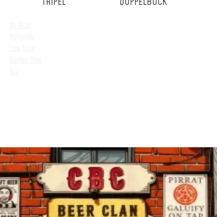
TRIPEL
DOPPELBOCK
No Alcol
Naturale
Low Alcol
Gluten Free
Bio