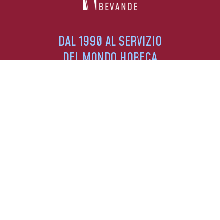
DAL 1990 AL SERVIZIO
DEL MONDO HORECA
DISTRIBUIAMO I MIGLIORI MARCHI NELLE
PROVINCE DI BRESCIA, BERGAMO E CREMONA.
SEGUICI SUI SOCIAL
SERVIZIO CLIENTI
+39 030 7402856
+39 344 050 4286
INFO@BEVANDECUNI.IT