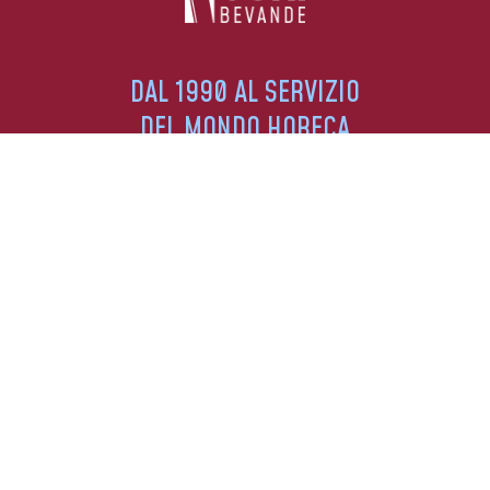
DAL 1990 AL SERVIZIO
DEL MONDO HORECA
DISTRIBUIAMO I MIGLIORI MARCHI NELLE
PROVINCE DI BRESCIA, BERGAMO E CREMONA.
SEGUICI SUI SOCIAL
SERVIZIO CLIENTI
+39 030 7402856
+39 344 050 4286
INFO@BEVANDECUNI.IT