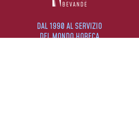
DAL 1990 AL SERVIZIO
DEL MONDO HORECA
DISTRIBUIAMO I MIGLIORI MARCHI NELLE
PROVINCE DI BRESCIA, BERGAMO E CREMONA.
SEGUICI SUI SOCIAL
SERVIZIO CLIENTI
+39 030 7402856
+39 344 050 4286
INFO@BEVANDECUNI.IT