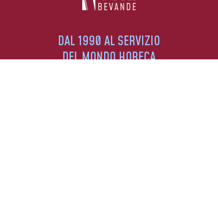
DAL 1990 AL SERVIZIO
DEL MONDO HORECA
DISTRIBUIAMO I MIGLIORI MARCHI NELLE
PROVINCE DI BRESCIA, BERGAMO E CREMONA.
SEGUICI SUI SOCIAL
SERVIZIO CLIENTI
+39 030 7402856
+39 344 050 4286
INFO@BEVANDECUNI.IT