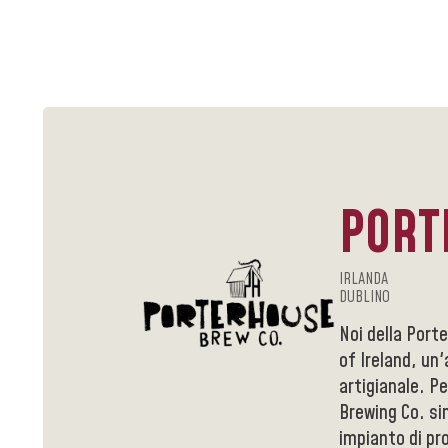
PORT
IRLANDA
DUBLINO
Noi della Port
of Ireland, un'
artigianale. Pe
Brewing Co. sin
impianto di pr