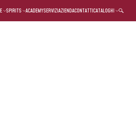
E
SPIRITS
ACADEMY
SERVIZI
AZIENDA
CONTATTI
CATALOGHI