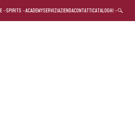
E
SPIRITS
ACADEMY
SERVIZI
AZIENDA
CONTATTI
CATALOGHI