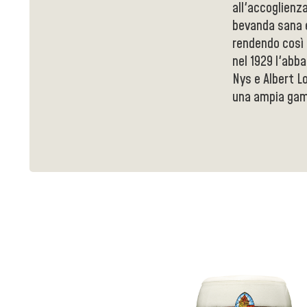
all'accoglienza
bevanda sana e
rendendo così s
nel 1929 l'abba
Nys e Albert Lo
una ampia gamm