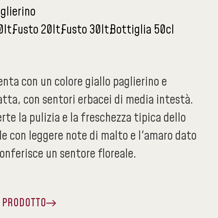
aglierino
0lt
Fusto 20lt
Fusto 30lt
Bottiglia 50cl
senta con un colore giallo paglierino e
ta, con sentori erbacei di media intestà.
rte la pulizia e la freschezza tipica dello
ude con leggere note di malto e l'amaro dato
conferisce un sentore floreale.
A PRODOTTO