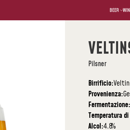
BEER
WIN
VELTIN
Pilsner
Birrificio:
Veltin
Provenienza:
Ge
Fermentazione
Temperatura di 
Alcol:
4.8
%