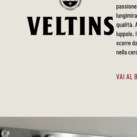
passione 
lungimira
qualità. 
luppolo, 
scorre da
nella cerc
VAI AL 