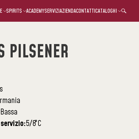
E
SPIRITS
ACADEMY
SERVIZI
AZIENDA
CONTATTI
CATALOGHI
S PILSENER
s
rmania
:
Bassa
servizio:
5/8
°C