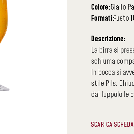
Colore:
Giallo P
Formati:
Fusto 1
Descrizione:
La birra si pre
schiuma compat
In bocca si avve
stile Pils. Chi
dal luppolo le 
SCARICA SCHED