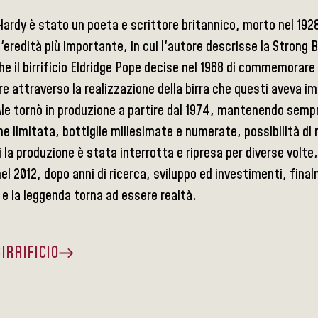
rdy è stato un poeta e scrittore britannico, morto nel 1928
l'eredità più importante, in cui l'autore descrisse la Strong
he il birrificio Eldridge Pope decise nel 1968 di commemorare
ore attraverso la realizzazione della birra che questi aveva
le tornò in produzione a partire dal 1974, mantenendo sempre 
e limitata, bottiglie millesimate e numerate, possibilità di 
i la produzione è stata interrotta e ripresa per diverse volte,
nel 2012, dopo anni di ricerca, sviluppo ed investimenti, fin
 e la leggenda torna ad essere realtà.
BIRRIFICIO