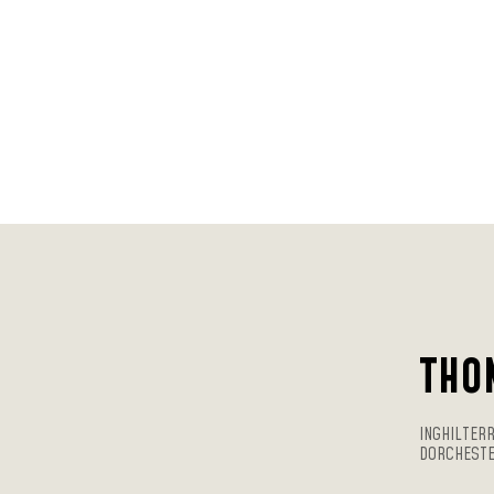
THO
INGHILTER
DORCHEST