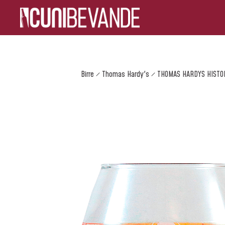
Birre
Thomas Hardy's
THOMAS HARDYS HISTO