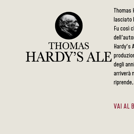
Thomas Ha
lasciato 
Fu così c
dell'aut
Hardy's A
produzion
degli ann
arriverà 
riprende,
VAI AL 