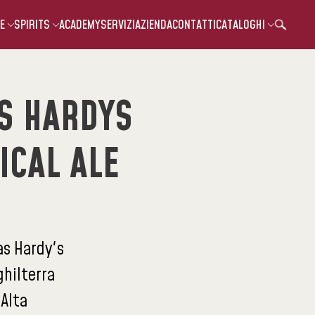
E
SPIRITS
ACADEMY
SERVIZI
AZIENDA
CONTATTI
CATALOGHI
S HARDYS
ICAL ALE
s Hardy's
ghilterra
:
Alta