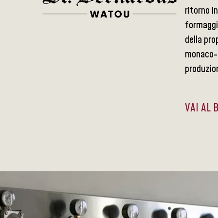
ritorno i
formaggi
della pro
monaco-bi
produzion
VAI AL 