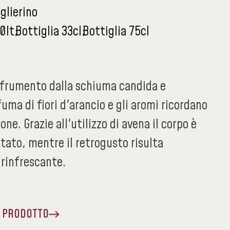
aglierino
0lt
Bottiglia 33cl
Bottiglia 75cl
i frumento dalla schiuma candida e
ma di fiori d'arancio e gli aromi ricordano
mone. Grazie all'utilizzo di avena il corpo è
tato, mentre il retrogusto risulta
rinfrescante.
A PRODOTTO