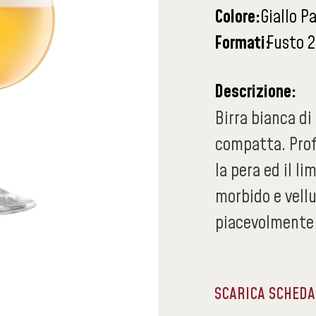
Colore:
Giallo P
Formati:
Fusto 2
Descrizione:
Birra bianca d
compatta. Profu
la pera ed il li
morbido e vellu
piacevolmente 
SCARICA SCHED