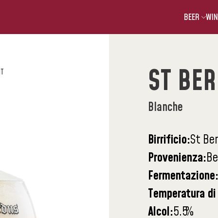
BEER
WIN
ST BE
IT
Blanche
Birrificio:
St Be
Provenienza:
Be
Fermentazione
Temperatura di 
Alcol:
5.5
%