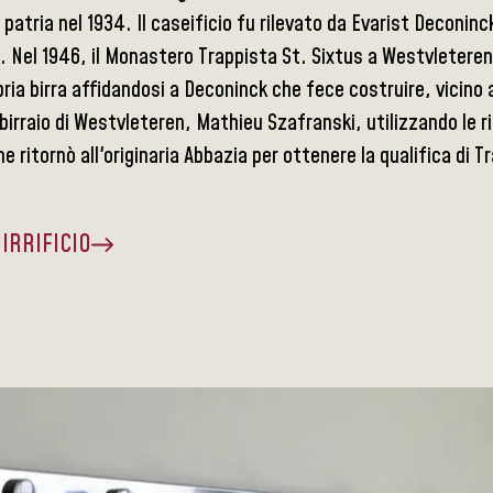
n patria nel 1934. Il caseificio fu rilevato da Evarist Deconi
. Nel 1946, il Monastero Trappista St. Sixtus a Westvleteren
pria birra affidandosi a Deconinck che fece costruire, vicino
rraio di Westvleteren, Mathieu Szafranski, utilizzando le ricet
e ritornò all'originaria Abbazia per ottenere la qualifica di T
BIRRIFICIO