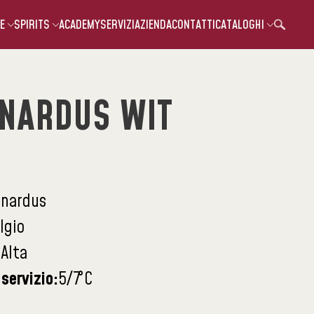
E
SPIRITS
ACADEMY
SERVIZI
AZIENDA
CONTATTI
CATALOGHI
RNARDUS WIT
rnardus
lgio
:
Alta
servizio:
5/7
°C