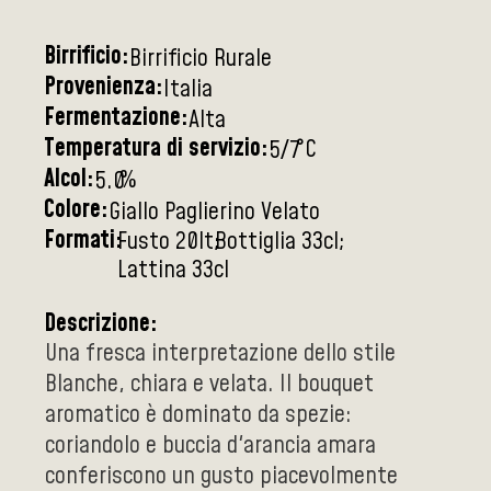
Birrificio:
Birrificio Rurale
Provenienza:
Italia
Fermentazione:
Alta
Temperatura di servizio:
°C
5/7
Alcol:
%
5.0
Colore:
Giallo Paglierino Velato
Formati:
Fusto 20lt
Bottiglia 33cl
Lattina 33cl
Descrizione:
Una fresca interpretazione dello stile
Blanche, chiara e velata. Il bouquet
aromatico è dominato da spezie:
coriandolo e buccia d'arancia amara
conferiscono un gusto piacevolmente