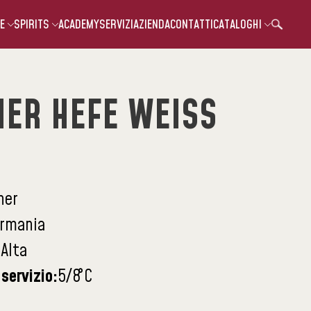
E
SPIRITS
ACADEMY
SERVIZI
AZIENDA
CONTATTI
CATALOGHI
NER HEFE WEISS
ner
rmania
:
Alta
servizio:
5/8
°C