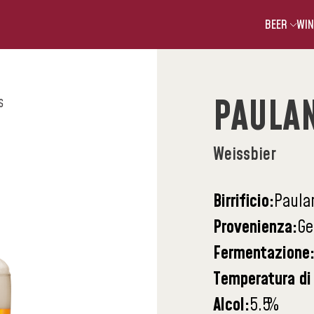
BEER
WIN
PAULA
S
Weissbier
Birrificio:
Paula
Provenienza:
Ge
Fermentazione
Temperatura di 
Alcol:
5.5
%