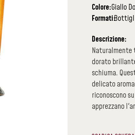
Colore:
Giallo D
Formati:
Bottigl
Descrizione:
Naturalmente t
dorato brillant
schiuma. Questo
delicato aroma 
riconoscono sub
apprezzano l'a