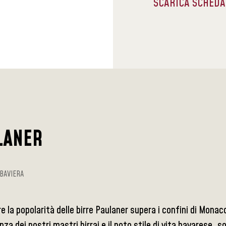
SCARICA SCHED
LANER
BAVIERA
 la popolarità delle birre Paulaner supera i confini di Monaco.
a dei nostri mastri birrai e il noto stile di vita bavarese, s