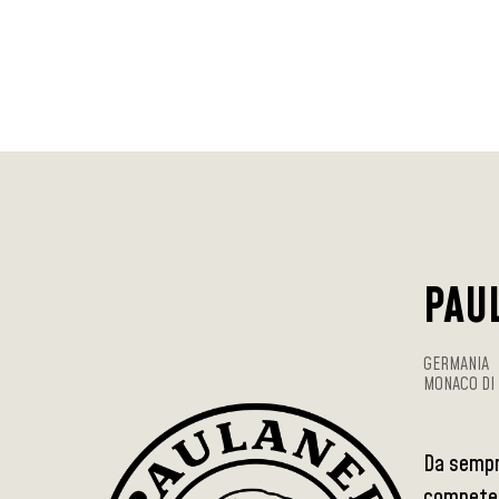
PAU
GERMANIA
MONACO DI 
Da sempre
competenz