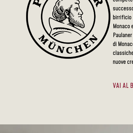
successo 
birrifici
Monaco e 
Paulaner 
di Monaco
classiche
nuove cr
VAI AL 