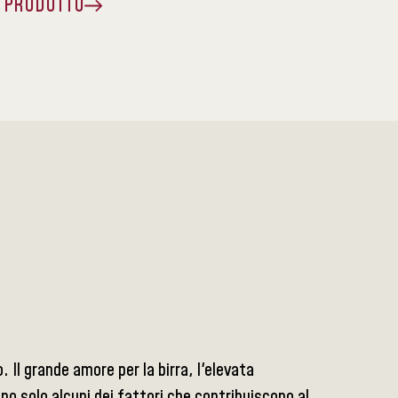
A PRODOTTO
 Il grande amore per la birra, l'elevata
ono solo alcuni dei fattori che contribuiscono al