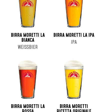
Fusto 16lt
Fusto 19lt
Fusto 20lt
Fusto 24lt
Fusto 25lt
BIRRA MORETTI LA
BIRRA MORETTI LA IPA
Fusto 30lt
BIANCA
IPA
Fusto 6lt
WEISSBIER
Fusto 8lt
Lattina 33cl
Lattina 35cl
Lattina 44cl
Lattina 50cl
Lattina 52cl
BIRRA MORETTI LA
BIRRA MORETTI
ROSSA
RICETTA ORIGINALE