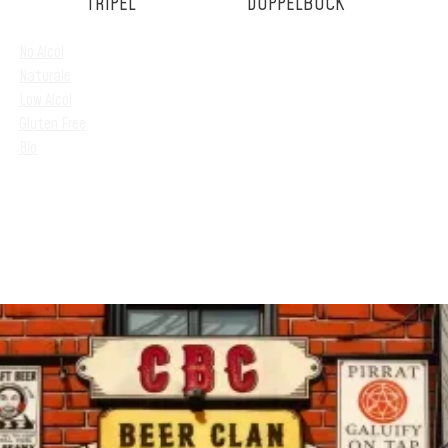
TRIPEL
DOPPELBOCK
No Alcol
Naturale
Low Alcol
Gluten Free
Bio