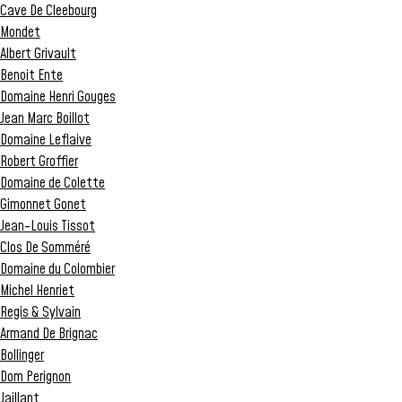
Cave De Cleebourg
Mondet
Albert Grivault
Benoit Ente
Domaine Henri Gouges
Jean Marc Boillot
Domaine Leflaive
Robert Groffier
Domaine de Colette
Gimonnet Gonet
Jean-Louis Tissot
Clos De Somméré
Domaine du Colombier
Michel Henriet
Regis & Sylvain
Armand De Brignac
Bollinger
Dom Perignon
Jaillant