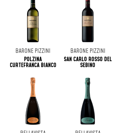
Tenuta Masseto
Tenuta San Guido
Tenute Dei Ciclopi
Terre D'Aenor
Tollo
Turra
BARONE PIZZINI
BARONE PIZZINI
Uberti
POLZINA
SAN CARLO ROSSO DEL
Veuve Cliquot
CURTEFRANCA BIANCO
SEBINO
Vie Di Romans
Vigna Dorata
Villa Simone
Virgili
Zenato